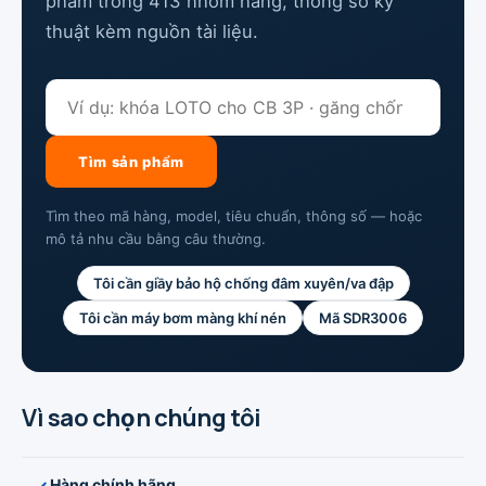
phẩm trong 413 nhóm hàng, thông số kỹ
thuật kèm nguồn tài liệu.
Tìm sản phẩm
Tìm theo mã hàng, model, tiêu chuẩn, thông số — hoặc
mô tả nhu cầu bằng câu thường.
Tôi cần giầy bảo hộ chống đâm xuyên/va đập
Tôi cần máy bơm màng khí nén
Mã SDR3006
Vì sao chọn chúng tôi
Hàng chính hãng