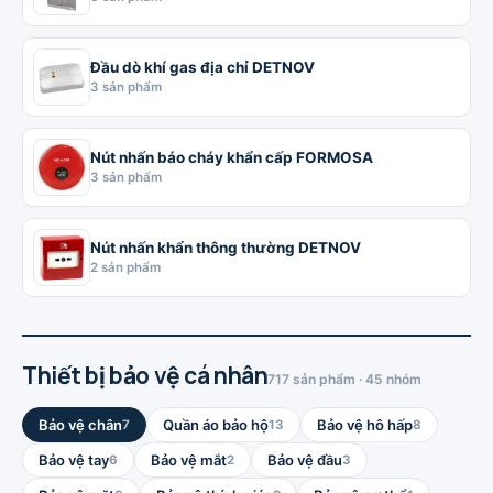
Đầu dò khí gas địa chỉ DETNOV
3 sản phẩm
Nút nhấn báo cháy khẩn cấp FORMOSA
3 sản phẩm
Nút nhấn khẩn thông thường DETNOV
2 sản phẩm
Thiết bị bảo vệ cá nhân
717 sản phẩm · 45 nhóm
Bảo vệ chân
Quần áo bảo hộ
Bảo vệ hô hấp
7
13
8
Bảo vệ tay
Bảo vệ mắt
Bảo vệ đầu
6
2
3