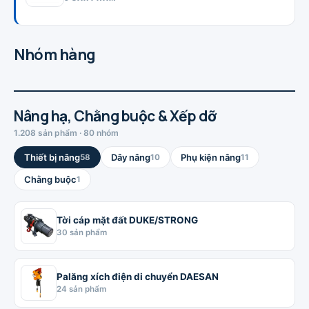
Nhóm hàng
Nâng hạ, Chằng buộc & Xếp dỡ
1.208 sản phẩm · 80 nhóm
Thiết bị nâng
Dây nâng
Phụ kiện nâng
58
10
11
Chằng buộc
1
Tời cáp mặt đất DUKE/STRONG
30 sản phẩm
Palăng xích điện di chuyển DAESAN
24 sản phẩm