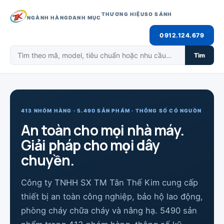
THƯƠNG HIỆU
SO SÁNH
NGÀNH HÀNG
DANH MỤC
0912.124.679
Tìm
413 NHÓM HÀNG · 5.490 SẢN PHẨM · THÔNG SỐ CÓ NGUỒN
An toàn cho mọi nhà máy.
Giải pháp cho mọi dây
chuyền.
Công ty TNHH SX TM Tân Thế Kim cung cấp
thiết bị an toàn công nghiệp, bảo hộ lao động,
phòng cháy chữa cháy và nâng hạ. 5490 sản