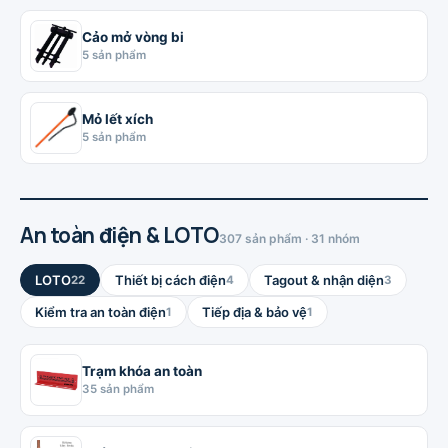
Cảo mở vòng bi
5 sản phẩm
Mỏ lết xích
5 sản phẩm
An toàn điện & LOTO
307 sản phẩm · 31 nhóm
LOTO
Thiết bị cách điện
Tagout & nhận diện
22
4
3
Kiểm tra an toàn điện
Tiếp địa & bảo vệ
1
1
Trạm khóa an toàn
35 sản phẩm