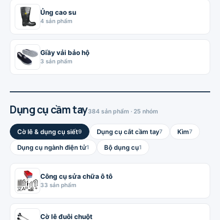
Ủng cao su
4 sản phẩm
Giầy vải bảo hộ
3 sản phẩm
Dụng cụ cầm tay
384 sản phẩm · 25 nhóm
Cờ lê & dụng cụ siết
Dụng cụ cắt cầm tay
Kìm
9
7
7
Dụng cụ ngành điện tử
Bộ dụng cụ
1
1
Công cụ sửa chữa ô tô
33 sản phẩm
Cờ lê đuôi chuột