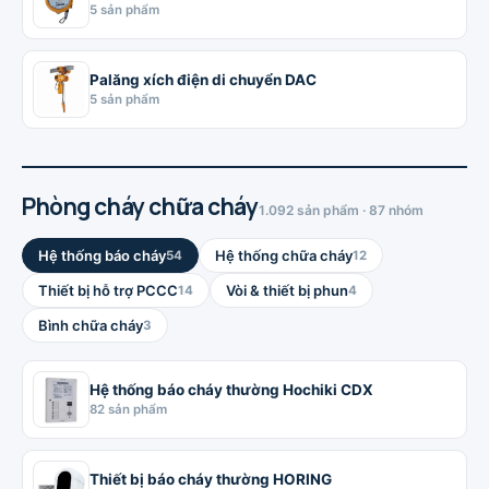
5 sản phẩm
Palăng xích điện di chuyển DAC
5 sản phẩm
Phòng cháy chữa cháy
1.092 sản phẩm · 87 nhóm
Hệ thống báo cháy
Hệ thống chữa cháy
54
12
Thiết bị hỗ trợ PCCC
Vòi & thiết bị phun
14
4
Bình chữa cháy
3
Hệ thống báo cháy thường Hochiki CDX
82 sản phẩm
Thiết bị báo cháy thường HORING